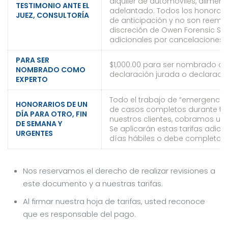
alquiler de automóviles, alimen
TESTIMONIO ANTE EL
adelantado. Todos los honorari
JUEZ, CONSULTORÍA
de anticipación y no son reemb
discreción de Owen Forensic Ser
adicionales por cancelaciones, 
PARA SER
$1,000.00 para ser nombrado co
NOMBRADO COMO
declaración jurada o declaració
EXPERTO
Todo el trabajo de “emergencia
HONORARIOS DE UN
de casos completos durante to
DÍA PARA OTRO, FIN
nuestros clientes, cobramos una 
DE SEMANA Y
Se aplicarán estas tarifas adicio
URGENTES
días hábiles o debe completars
Nos reservamos el derecho de realizar revisiones a
este documento y a nuestras tarifas.
Al firmar nuestra hoja de tarifas, usted reconoce
que es responsable del pago.