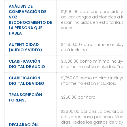
ANÁLISIS DE
COMPARACIÓN DE
$1,500.00 para uno conocido y
VOZ
aplicar cargos adicionales a id
RECONOCIMIENTO DE
están incluidos en esta tarifa. 
LA PERSONA QUE
voces.
HABLA
AUTENTICIDAD
$4,500.00 como mínimo incluye h
(AUDIO Y VIDEO)
está incluido.
CLARIFICACIÓN
$1,500.00 como mínimo incluye h
DIGITAL DE AUDIO
informe no están incluidos. Trans
CLARIFICACIÓN
$1,250.00 como mínimo incluye h
DIGITAL DE VIDEO
informe no están incluidos.
TRANSCRIPCIÓN
$250.00 por hora.
FORENSE
$3,300.00 por día. La declaració
cotizados caso por caso. Much
días. Todos los gastos de viaje 
DECLARACIÓN,