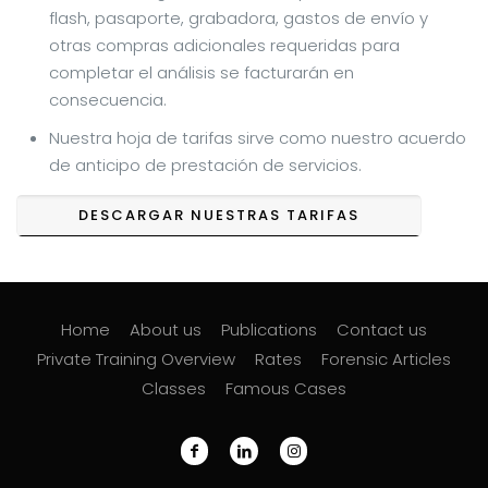
flash, pasaporte, grabadora, gastos de envío y
otras compras adicionales requeridas para
completar el análisis se facturarán en
consecuencia.
Nuestra hoja de tarifas sirve como nuestro acuerdo
de anticipo de prestación de servicios.
DESCARGAR NUESTRAS TARIFAS
Home
About us
Publications
Contact us
Private Training Overview
Rates
Forensic Articles
Classes
Famous Cases